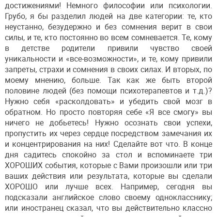
достижениями! Немного философии или психологии.
Грубо, я бы разделил людей на две категории: те, кто
неустанно, безудержно и без сомнения верит в свои
силы, и те, кто постоянно во всем сомневается. Те, кому
в детстве родители привили чувство своей
уникальности и «все-возможности», и те, кому привили
запреты, страхи и сомнения в своих силах. И вторых, по
моему мнению, больше. Так как же быть второй
половине людей (без помощи психотерапевтов и т.д.)?
Нужно себя «расколдовать» и убедить свой мозг в
обратном. Но просто повторяя себе «Я все смогу» вы
ничего не добьетесь! Нужно осознать свои успехи,
пропустить их через сердце посредством замечания их
и концентрирования на них! Сделайте вот что. В конце
дня садитесь спокойно за стол и вспоминаете три
ХОРОШИХ события, которые с Вами произошли или три
ваших действия или результата, которые вы сделали
ХОРОШО или лучше всех. Например, сегодня вы
подсказали английское слово своему однокласснику;
или иностранец сказал, что вы действительно классно