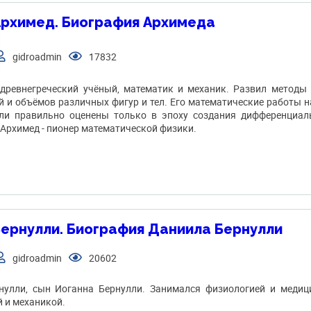
рхимед. Биография Архимеда
gidroadmin
17832
древнегреческий учёный, математик и механик. Развил методы
й и объёмов различных фигур и тел. Его математические работы 
ли правильно оценены только в эпоху создания дифференциаль
 Архимед - пионер математической физики.
ернулли. Биография Даниила Бернулли
gidroadmin
20602
нулли, cын Иоганна Бернулли. Занимался физиологией и медици
 и механикой.