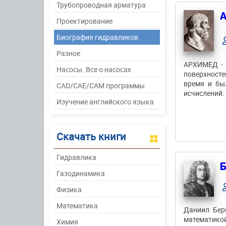
Трубопроводная арматура
А
Проектирование
Биография гидравликов
Разное
АРХИМЕД - 
Насосы. Все о насосах
поверхносте
время и бы
CAD/CAE/CAM программы
исчислений.
Изучение английского языка
Скачать книги
Гидравлика
Б
Газодинамика
Физика
Математика
Даниил Бер
математикой
Химия