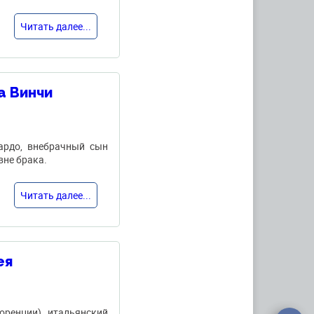
Читать далее...
а Винчи
ардо, внебрачный сын
вне брака.
Читать далее...
ея
Флоренции), итальянский