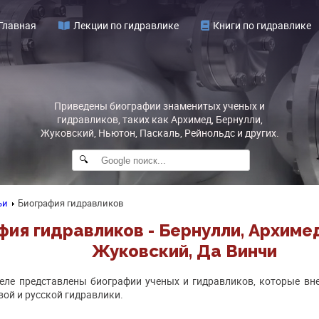
Главная
Лекции по гидравлике
Книги по гидравлике
Приведены биографии знаменитых ученых и
гидравликов, таких как Архимед, Бернулли,
Жуковский, Ньютон, Паскаль, Рейнольдс и других.
🔍
ьи
Биография гидравликов
фия гидравликов - Бернулли, Архиме
Жуковский, Да Винчи
еле представлены биографии ученых и гидравликов, которые вн
ой и русской гидравлики.