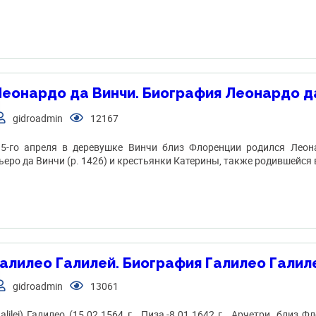
еонардо да Винчи. Биография Леонардо д
gidroadmin
12167
15-го апреля в деревушке Винчи близ Флоренции родился Леон
ьеро да Винчи (р. 1426) и крестьянки Катерины, также родившейся 
алилео Галилей. Биография Галилео Галил
gidroadmin
13061
ilei) Галилео (15.02.1564 г., Пиза,-8.01.1642 г., Арчетри, близ 