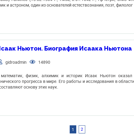
ик и астроном, один из основателей естествознания, поэт, филолог 
саак Ньютон. Биография Исаака Ньютона
gidroadmin
14890
 математик, физик, алхимик и историк Исаак Ньютон оказал
хнического прогресса в мире. Его работы и исследования в област
составляют основу этих наук.
2
1