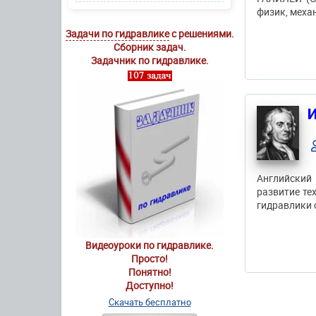
физик, механ
Задачи по гидравлике
с решениями.
Сборник задач.
Задачник по гидравлике.
И
Английский
развитие те
гидравлики 
Видеоуроки по гидравлике.
Просто!
Понятно!
Доступно!
Скачать бесплатно