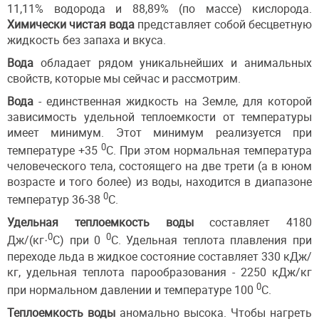
11,11% водорода и 88,89% (по массе) кислорода.
Химически чистая вода
представляет собой бесцветную
жидкость без запаха и вкуса.
Вода
обладает рядом уникальнейших и анимальных
свойств, которые мы сейчас и рассмотрим.
Вода
- единственная жидкость на Земле, для которой
зависимость удельной теплоемкости от температуры
имеет минимум. Этот минимум реализуется при
0
температуре +35
С. При этом нормальная температура
человеческого тела, состоящего на две трети (а в юном
возрасте и того более) из воды, находится в диапазоне
0
температур 36-38
С.
Удельная теплоемкость воды
составляет 4180
0
0
Дж/(кг·
С) при 0
С. Удельная теплота плавления при
переходе льда в жидкое состояние составляет 330 кДж/
кг, удельная теплота парообразования - 2250 кДж/кг
0
при нормальном давлении и температуре 100
С.
Теплоемкость воды
аномально высока. Чтобы нагреть