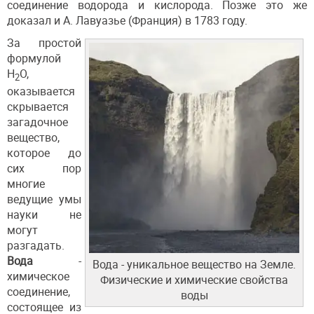
соединение водорода и кислорода. Позже это же
доказал и А. Лавуазье (Франция) в 1783 году.
За простой
формулой
Н
О,
2
оказывается
скрывается
загадочное
вещество,
которое до
сих пор
многие
ведущие умы
науки не
могут
разгадать.
Вода
-
Вода - уникальное вещество на Земле.
химическое
Физические и химические свойства
соединение,
воды
состоящее из