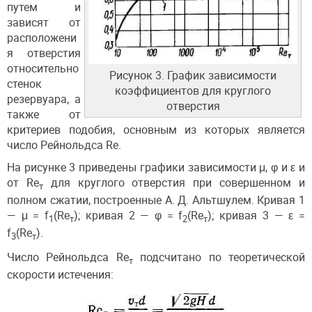
путем и
зависят от
расположени
я отверстия
относительно
Рисунок 3. График зависимости
стенок
коэффициентов для круглого
резервуара, а
отверстия
также от
критериев подобия, основным из которых является
число Рейнольдса Re.
На рисунке 3 приведены графики зависимости μ, φ и ε и
от Re
для круглого отверстия при совершенном и
т
полном сжатии, построенные А. Д. Альтшулем. Кривая 1
— μ = f
(Re
); кривая 2 — φ = f
(Re
); кривая 3 — ε =
1
т
2
т
f
(Re
).
3
т
Число Рейнольдса Re
подсчитано по теоретической
т
скорости истечения: