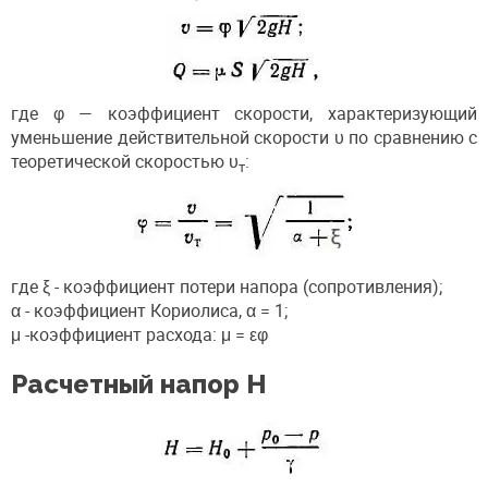
где φ — коэффициент скорости, характеризующий
уменьшение действительной скорости υ по сравнению с
теоретической скоростью υ
:
т
где ξ - коэффициент потери напора (сопротивления);
α - коэффициент Кориолиса, α = 1;
μ -коэффициент расхода: μ = εφ
Расчетный напор H