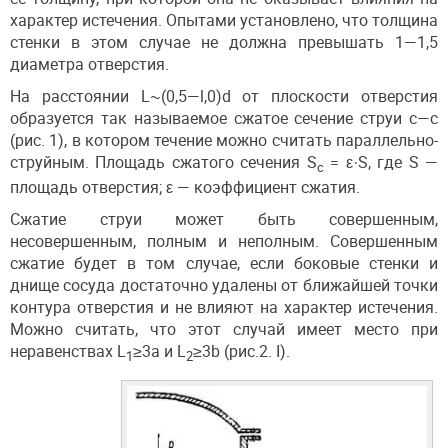
характер истечения. Опытами установлено, что толщина
стенки в этом случае не должна превышать 1—1,5
диаметра отверстия.
На расстоянии L~(0,5—l,0)d от плоскости отверстия
образуется так называемое сжатое сечение струи с—с
(рис. 1), в котором течение можно считать параллельно-
струйным. Площадь сжатого сечения S
= ε·S, где S —
c
площадь отверстия; ε — коэффициент сжатия.
Сжатие струи может быть совершенным,
несовершенным, полным и неполным. Совершенным
сжатие будет в том случае, если боковые стенки и
днище сосуда достаточно удалены от ближайшей точки
контура отверстия и не влияют на характер истечения.
Можно считать, что этот случай имеет место при
неравенствах L
≥3а и L
≥3b (рис.2. I).
1
2