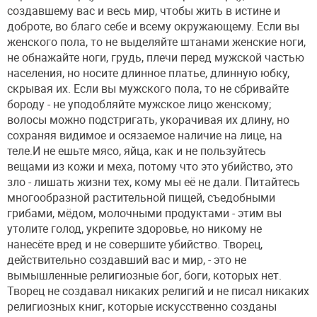
создавшему вас и весь мир, чтобы жить в истине и
доброте, во благо себе и всему окружающему. Если вы
женского пола, то не выделяйте штанами женские ноги,
не обнажайте ноги, грудь, плечи перед мужской частью
населения, но носите длинное платье, длинную юбку,
скрывая их. Если вы мужского пола, то не сбривайте
бороду - не уподобляйте мужское лицо женскому;
волосы можно подстригать, укорачивая их длину, но
сохраняя видимое и осязаемое наличие на лице, на
теле.И не ешьте мясо, яйца, как и не пользуйтесь
вещами из кожи и меха, потому что это убийство, это
зло - лишать жизни тех, кому мы её не дали. Питайтесь
многообразной растительной пищей, съедобными
грибами, мёдом, молочными продуктами - этим вы
утолите голод, укрепите здоровье, но никому не
нанесёте вред и не совершите убийство. Творец,
действительно создавший вас и мир, - это не
вымышленные религиозные бог, боги, которых нет.
Творец не создавал никаких религий и не писал никаких
религиозных книг, которые искусственно созданы