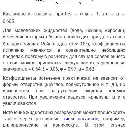
Как видно из графика, при Re
→ ∞ φ → 1, а ε → μ →
т
0,605.
Для маловязких жидкостей (вода, бензин, керосин),
истечение которых обычно происходит при достаточно
5
больших числах Рейнольдса (Re> 10
), коэффициенты
истечения меняются в сравнительно небольших
пределах, поэтому в расчетах для случая совершенного
сжатия можно принимать следующие их усредненные
значения: ε = 0,64; ξ = 0,06; φ = 0,97; μ = 0,62.
Коэффициенты истечения практически не зависят от
формы отверстия (круглое, прямоугольное и т. д.), но
изменяются при закруглении входной кромки
отверстия. При увеличении радиуса кривизны μ и ε
увеличиваются.
Истечение жидкости из резервуаров может происходить
также через различные
типы насадков
, например,
цилиндрические и конические. В этом случае