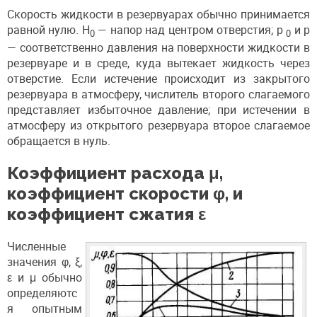
Скорость жидкости в резервуарах обычно принимается
равной нулю. H
— напор над центром отверстия; p
и p
0
0
— соответственно давления на поверхности жидкости в
резервуаре и в среде, куда вытекает жидкость через
отверстие. Если истечение происходит из закрытого
резервуара в атмосферу, числитель второго слагаемого
представляет избыточное давление; при истечении в
атмосферу из открытого резервуара второе слагаемое
обращается в нуль.
Коэффициент расхода μ,
коэффициент скорости φ, и
коэффициент сжатия ε
Численные
значения φ, ξ,
ε и μ обычно
определяютс
я опытным