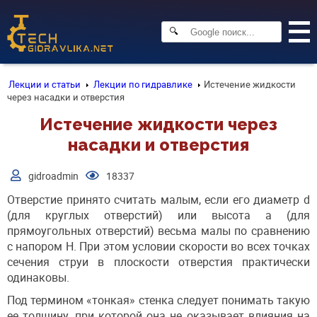
🔍
Лекции и статьи
Лекции по гидравлике
Истечение жидкости
через насадки и отверстия
Истечение жидкости через
насадки и отверстия
gidroadmin
18337
Отверстие принято считать малым, если его диаметр d
(для круглых отверстий) или высота а (для
прямоугольных отверстий) весьма малы по сравнению
с напором Н. При этом условии скорости во всех точках
сечения струи в плоскости отверстия практически
одинаковы.
Под термином «тонкая» стенка следует понимать такую
ее толщину, при которой она не оказывает влияния на