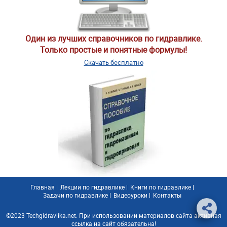
Один из лучших справочников по гидравлике.
Только простые и понятные формулы!
Скачать бесплатно
Главная
|
Лекции по гидравлике
|
Книги по гидравлике
|
Задачи по гидравлике
|
Видеоуроки
|
Контакты
©2023 Techgidravlika.net. При использовании материалов сайта активная
ссылка на сайт обязательна!