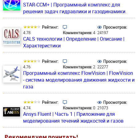
STAR-CCM+ | Программный комплекс для
решения задач гидравлики и газодинамики.
Рейтинг:
Просмотров:
4.78
Комментариев:
4
24197
CALS технологии | Определение | Описание |
Характеристики
Рейтинг:
Просмотров:
4.76
Комментариев:
2
22277
Программный комплекс FlowVision | FlowVision
- cистема моделирования движения жидкости и
газа
Рейтинг:
Просмотров:
4.74
Комментариев:
0
21073
Ansys Fluent | Часть 1 | Приложение для
моделирования течений жидкостей и газов
Рекомендуем почитать!