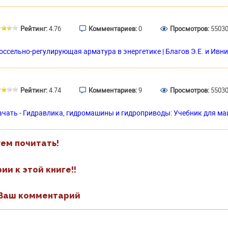
Рейтинг:
4.76
Комментариев:
0
Просмотров:
5503
ссельно-регулирующая арматура в энергетике | Благов Э.Е. и Ивниц
Рейтинг:
4.74
Комментариев:
9
Просмотров:
5503
ачать - Гидравлика, гидромашины и гидроприводы: Учебник для м
ем почитать!
и к этой книге!!
Ваш комментарий