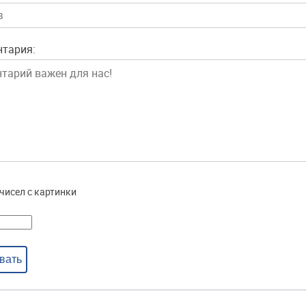
нтария:
чисел с картинки
вать