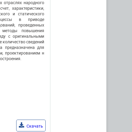
х отраслях народного
чет, характеристики,
кого и статического
оцессы в приводе
ований, проведенных
, методы повышения
яду с оригинальными
е количество сведений
а предназначена для
м, проектированием н
остроения.
Скачать