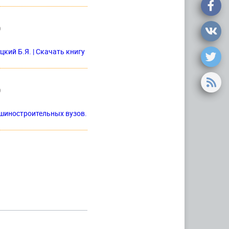
0
кий Б.Я. | Скачать книгу
0
ашиностроительных вузов.