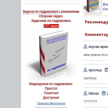
Все
Ск
Задачи по гидравлике
с решениями.
Сборник задач.
Задачник по гидравлике.
Рекоменду
Комментари
янусик ири
мне нужна эта 
проспьр
паплогр
Видеоуроки по гидравлике.
Просто!
Понятно!
hikmat
Доступно!
????????
Скачать бесплатно