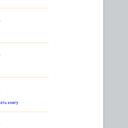
5
5
4
чать книгу
4