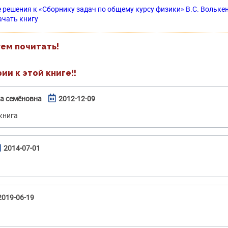
 решения к «Сборнику задач по общему курсу физики» B.C. Волькенш
ачать книгу
ем почитать!
и к этой книге!!
на семёновна
2012-12-09
книга
2014-07-01
2019-06-19