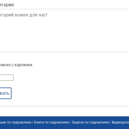
нтария:
чисел с картинки
вать
ции по гидравлике
|
Книги по гидравлике
|
Задачи по гидравлике
|
Видеоуро