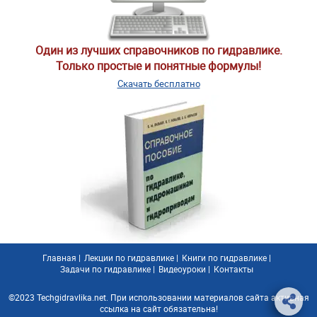
Один из лучших справочников по гидравлике.
Только простые и понятные формулы!
Скачать бесплатно
Главная
|
Лекции по гидравлике
|
Книги по гидравлике
|
Задачи по гидравлике
|
Видеоуроки
|
Контакты
©2023 Techgidravlika.net. При использовании материалов сайта активная
ссылка на сайт обязательна!