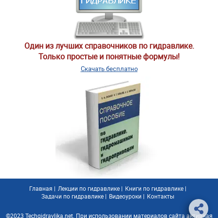
Один из лучших справочников по гидравлике.
Только простые и понятные формулы!
Скачать бесплатно
Главная
|
Лекции по гидравлике
|
Книги по гидравлике
|
Задачи по гидравлике
|
Видеоуроки
|
Контакты
©2023 Techgidravlika.net. При использовании материалов сайта активная