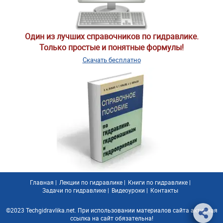
Один из лучших справочников по гидравлике.
Только простые и понятные формулы!
Скачать бесплатно
Главная
|
Лекции по гидравлике
|
Книги по гидравлике
|
Задачи по гидравлике
|
Видеоуроки
|
Контакты
©2023 Techgidravlika.net. При использовании материалов сайта активная
ссылка на сайт обязательна!